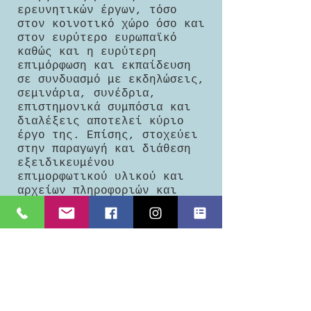
ερευνητικών έργων, τόσο
στον κοινοτικό χώρο όσο και
στον ευρύτερο ευρωπαϊκό
καθώς και η ευρύτερη
επιμόρφωση και εκπαίδευση
σε συνδυασμό με εκδηλώσεις,
σεμινάρια, συνέδρια,
επιστημονικά συμπόσια και
διαλέξεις αποτελεί κύριο
έργο της. Επίσης, στοχεύει
στην παραγωγή και διάθεση
εξειδικευμένου
επιμορφωτικού υλικού και
αρχείων πληροφοριών και
άλλων προωθητικών εντύπων
και ηλεκτρονικού υλικού για
την προώθηση των σκοπών της
εταιρείας.
​Τους σκοπούς της
ολοκληρώνει η έκδοση
βιβλίων, περιοδικών,
μελετών, μονογραφιών,