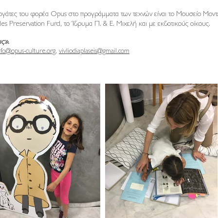
ργάτες του φορέα Opus στο προγράμματα των τεχνών είναι το Μουσείο Μον
s Preservation Furd, το Ίδρυμα Π. & Ε. Μιχελή και με εκδοτικούς οίκους.
ς».
nfo@opus-culture.org
,
vivliodiaplaseis@gmail.com