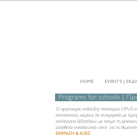
HOME
EVENTS | ΕΚΔ
Programs for schools | Π
Ο οργανισμός ανάδειξης πολιτισμού ΟPUS στη
πολιτιστικούς χώρους σε συνεργασία με ιδρύμα
καλλιέργεια δεξιοτήτων, με όχημα τη φιλαναγν
Διατίθεται εκπαιδευτικό υλικό
για τις θεματικ
ΕΚΦΡΑΣΗ & ΑΞΙΕΣ