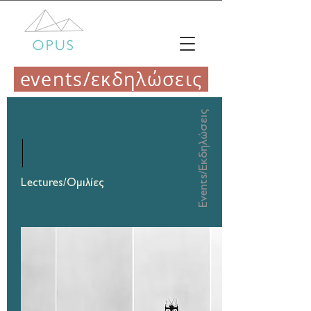
events/εκδηλώσεις
Events/Εκδηλώσεις
Lectures/Ομιλίες