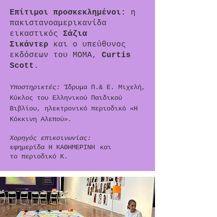
Επίτιμοι προσκεκλημένοι:
η
πακιστανοαμερικανίδα
εικαστικός
Σάζια
Σικάντερ
και ο υπεύθυνος
εκδόσεων του ΜΟΜΑ,
Curtis
Scott
.
Υποστηρικτές:
Ίδρυμα Π.& Ε. Μιχελή,
Κύκλος του Ελληνικού Παιδικού
Βιβλίου, ηλεκτρονικό περιοδικό «Η
Κόκκινη Αλεπού».
Χορηγός επικ
οινω
νίας:
εφημερίδα Η ΚΑΘΗΜΕΡΙΝΗ
και
το περιοδικό Κ.