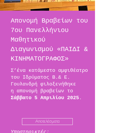
Απονομή Βραβείων του
7ου Πανελλήνιου
Μαθητικού
Διαγωνισμού «ΠΑΙΔΙ &
ΚΙΝΗΜΑΤΟΓΡΑΦΟΣ»
Σ’ένα κατάμεστο αμφιθέατρο
του Ιδρύματος Β.& Ε.
Γουλανδρή φιλοξενήθηκε
η απονομή
βραβείων
το
Σάββατο 5 Απριλίου 2025
.
Αποτελέσματα
Υποστηρικτές: