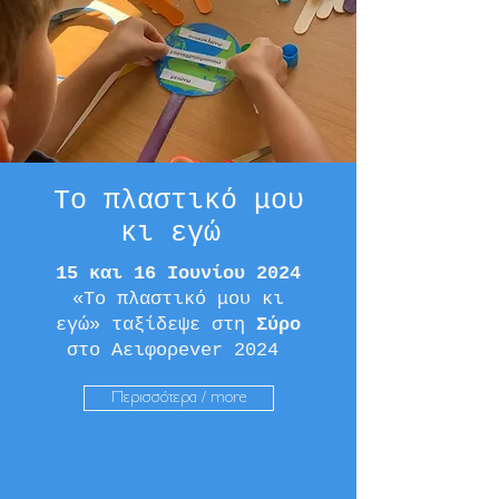
Το πλαστικό μου
κι εγώ
15 και 16 Ιουνίου 2024
«Το πλαστικό μου κι
εγώ» ταξίδεψε στη
Σύρο
στο Αειφορever 2024
Περισσότερα / more