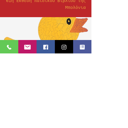
61η Έκθεση παιδικού Βιβλίου της
Μπολόνια
Μάντεψε την ιστορία
μου και κέρδισε...
13 Απριλίου 2020
Για το εκπαιδευτικό πρόγραμμα
«Το Πλαστικό μου & εγώ»