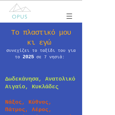
Το πλαστικό μου
κι εγώ
συνεχίζει το ταξίδι του για
2025
το
σε 7 νησιά: ​
Δωδεκάνησα, Ανατολικό
Αιγαίο, Κυκλάδες
Νάξος
, Κύθνος,
Πάτμος,
Λέρος
,