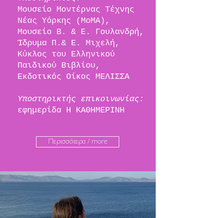
Μουσείο Μοντέρνας Τέχνης
Νέας Υόρκης (ΜοΜΑ),
Μουσείο Β. & Ε. Γουλανδρή,
Ίδρυμα Π.& Ε. Μιχελή,
Κύκλος του Ελληνικού
Παιδικού Βιβλίου,
Εκδοτικός Οίκος ΜΕΛΙΣΣΑ
Υποστηρικτής επικοινωνίας:
εφημερίδα Η ΚΑΘΗΜΕΡΙΝΗ
Περισσότερα / more