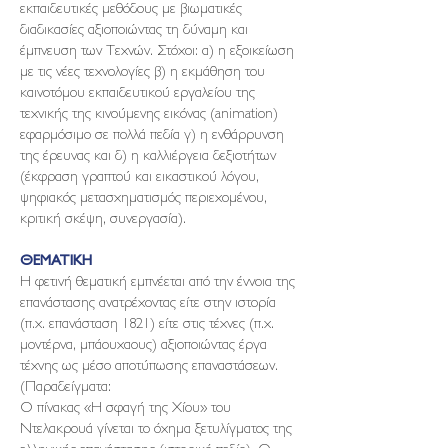
εκπαιδευτικές μεθόδους με βιωματικές
διαδικασίες αξιοποιώντας τη δύναμη και
έμπνευση των Τεχνών. Στόχοι: α) η εξοικείωση
με τις νέες τεχνολογίες β) η εκμάθηση του
καινοτόμου εκπαιδευτικού εργαλείου της
τεχνικής της κινούμενης εικόνας (animation)
εφαρμόσιμο σε πολλά πεδία γ) η ενθάρρυνση
της έρευνας και δ) η καλλιέργεια δεξιοτήτων
(έκφραση γραπτού και εικαστικού λόγου,
ψηφιακός μετασχηματισμός περιεχομένου,
κριτική σκέψη, συνεργασία).
ΘΕΜΑΤΙΚΗ
Η φετινή θεματική εμπνέεται από την έννοια της
επανάστασης ανατρέχοντας είτε στην ιστορία
(π.χ. επανάσταση 1821) είτε στις τέχνες (π.χ.
μοντέρνα, μπάουχαους) αξιοποιώντας έργα
τέχνης ως μέσο αποτύπωσης επαναστάσεων.
(Παραδείγματα:
Ο πίνακας «Η σφαγή της Χίου» του
Ντελακρουά γίνεται το όχημα ξετυλίγματος της