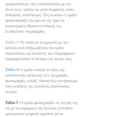
προσωπικότητες που επαναστάτησαν με την
τέχνη τους, τρόπος και μέσα έκφρασης, αιτίες,
αντίδραση, αποτέλεσμα). Στη συνέχεια η ομάδα
προσανατολίζει την έρευνά της προς τη
συγκεκριμένη θεματική επιλογής της
συλλέγοντας πληροφορίες.
Στάδιο 3
: Τα παιδιά σε συνεργασία με τον
εκπαιδευτικό επεξεργάζονται τον τρόπο
παρουσίασης και σύνδεσης των πληροφοριών
διαμορφώνοντας το σενάριο της ταινίας τους.
Στάδιο 4:
Η ομάδα επιλέγει το είδος της
καλλιτεχνικής επένδυσης (π.χ. ζωγραφιές,
φωτογραφίες, κολλάζ, πλαστελίνη) και προχωρά
στην εκτέλεση της εικαστικής αποτύπωσης
σκηνών.
Στάδιο 5
: Η ομάδα φωτογραφίζει τις σκηνές της
και με την εφαρμογή της τεχνικής animation
χρησιμοποιεί ψηφιακά εργαλεία για να