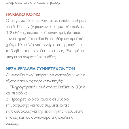
«γυρίσει» ταινία μικρού μήκους.
ΗΛΙΚΙΑΚΟ ΚΟΙΝΟ
Ο διαγωνισμός απευθύνεται σε ηλικίες μαθητών
από 5-12 ετών (νηπιαγωγεία, δημοτικά σχολεία,
βιβλιοθήκες, πολιτιστικοί οργανισμοί, ιδιωτικά
εργαστήρια). Τα παιδιά θα δουλέψουν ομαδικά
(μέχρι 10 παιδιά) για το γύρισμα της ταινίας με
τη βοήθεια του εκπαιδευτικού τους. Ένα τμήμα
μπορεί να χωριστεί σε ομάδες.
ΜΕΣΑ-ΕΡΓΑΛΕΙΑ ΣΥΜΜΕΤΕΧΟΝΤΩΝ
Οι εκπαιδευτικοί μπορούν να ανατρέξουν και να
αξιοποιήσουν τις παρακάτω πηγές:
1. Πληροφοριακό υλικό από το διαδίκτυο, βιβλία
και περιοδικά.
2. Προαιρετικό διαδικτυακό σεμινάριο
επιμόρφωσης για τους συμμετέχοντες
εκπαιδευτικούς για την τεχνική της κινούμενης
εικόνας και τον συντονισμό της σχολικής
ομάδας.