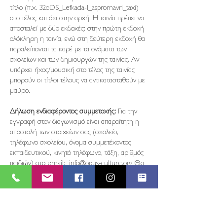
τίτλο (π.χ. 32οDS_Lefkada-I_aspromavri_taxi)
στο τέλος και όχι στην αρχή. Η ταινία πρέπει να
αποσταλεί με δύο εκδοχές: στην πρώτη εκδοχή
ολόκληρη η ταινία, ενώ στη δεύτερη εκδοχή θα
παραλείπονται τα καρέ με τα ονόματα των
σχολείων και των δημιουργών της ταινίας. Αν
υπάρχει ήχος/μουσική στο τέλος της ταινίας
μπορούν οι τίτλοι τέλους να αντικατασταθούν με
μαύρο.
Δήλωση ενδιαφέροντος συμμετοχής:
Για την
εγγραφή στον διαγωνισμό είναι απαραίτητη η
αποστολή των στοιχείων σας (σχολείο,
τηλέφωνο σχολείου, όνομα συμμετέχοντος
εκπαιδευτικού, κινητό τηλέφωνο, τάξη, αριθμός
παιδιών) στο email:
info@opus-culture.org
Θα
σας σταλεί επιβεβαίωση της εγγραφής σας για
τη συμμετοχή σας.
ΚΡΙΤΙΚΗ ΕΠΙΤΡΟΠΗ