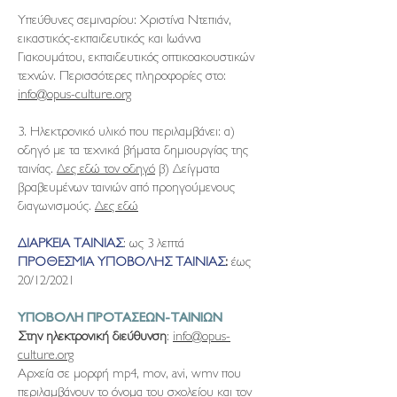
Υπεύθυνες σεμιναρίου: Χριστίνα Ντεπιάν,
εικαστικός-εκπαιδευτικός και Ιωάννα
Γιακουμάτου, εκπαιδευτικός οπτικοακουστικών
τεχνών. Περισσότερες πληροφορίες στο:
info@opus-culture.org
3. Hλεκτρονικό υλικό που περιλαμβάνει: α)
οδηγό με τα τεχνικά βήματα δημιουργίας της
ταινίας.
Δες εδώ τον οδηγό
β) Δείγματα
βραβευμένων ταινιών από προηγούμενους
διαγωνισμούς.
Δες εδώ
ΔΙΑΡΚΕΙΑ ΤΑΙΝΙΑΣ
: ως 3 λεπτά
ΠΡΟΘΕΣΜΙΑ ΥΠΟΒΟΛΗΣ ΤΑΙΝΙΑΣ
:
έως
20/12/2021
ΥΠΟΒΟΛΗ ΠΡΟΤΑΣΕΩΝ-ΤΑΙΝΙΩΝ
Στην ηλεκτρονική διεύθυνση
:
info@opus-
culture.org​
Αρχεία σε μορφή mp4, mov, avi, wmv που
περιλαμβάνουν το όνομα του σχολείου και τον