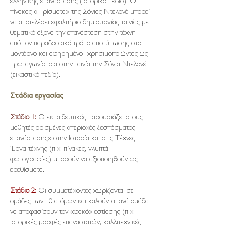
ελληνικής επανάστασης (ιστορικό πεδίο). Ο
πίνακας «Πρίσματα» της Σόνιας Ντελονέ μπορεί
να αποτελέσει εφαλτήριο δημιουργίας ταινίας με
θεματικό άξονα την επανάσταση στην τέχνη –
από τον παραδοσιακό τρόπο αποτύπωσης στο
μοντέρνο και αφηρημένο- χρησιμοποιώντας ως
πρωταγωνίστρια στην ταινία την Σόνια Ντελονέ
(εικαστικό πεδίο).
Στάδια εργασίας
Στάδιο 1:
O εκπαιδευτικός παρουσιάζει στους
μαθητές ορισμένες «περιοχές ξεσπάσματος
επανάστασης» στην Ιστορία και στις Τέχνες.
Έργα τέχνης (π.χ. πίνακες, γλυπτά,
φωτογραφίες) μπορούν να αξιοποιηθούν ως
ερεθίσματα.
Στάδιο 2:
Οι συμμετέχοντες χωρίζονται σε
ομάδες των 10 ατόμων και καλούνται ανά ομάδα
να αποφασίσουν τον «φακό» εστίασης (π.χ.
ιστορικές μορφές επαναστατών, καλλιτεχνικές