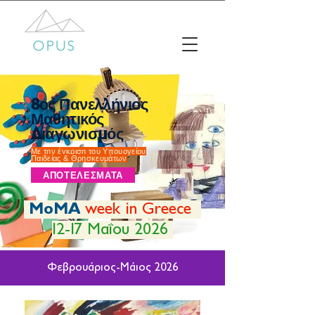
8ος Πανελλήνιος
Μαθητικός
Διαγωνισμός
Με την έγκριση του Υπουργείου
Παιδείας & Θρησκευμάτων
ΑΠΟΤΕΛΕΣΜΑΤΑ
MoMA
week in Greece
12-17 Μαΐου 2026
Φεβρουάριος-Μάιος 2026