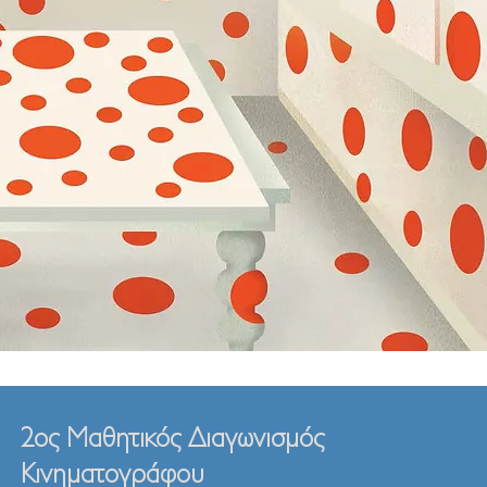
2ος Μαθητικός Διαγωνισμός
Κινηματογράφου